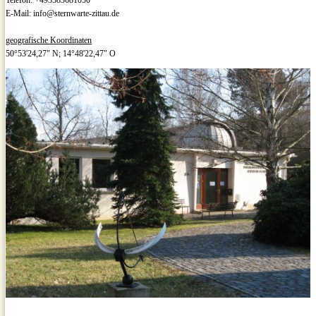
Telefon: +493583681050
E-Mail: info@sternwarte-zittau.de
geografische Koordinaten
50°53'24,27" N; 14°48'22,47" O